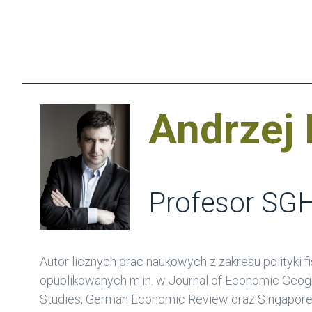
Andrzej
Profesor SG
Autor licznych prac naukowych z zakresu polityki fisk
opublikowanych m.in. w Journal of Economic Geogr
Studies, German Economic Review oraz Singapore