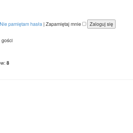
Nie pamiętam hasła
|
Zapamiętaj mnie
2 gości
ów:
8