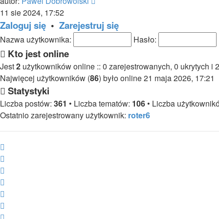
Wyświetl
autor:
Pawel Dobrowolski
najnowszy
11 sie 2024, 17:52
post
Zaloguj się
•
Zarejestruj się
Nazwa użytkownika:
Hasło:
Kto jest online
Jest
2
użytkowników online :: 0 zarejestrowanych, 0 ukrytych i 
Najwięcej użytkowników (
86
) było online 21 maja 2026, 17:21
Statystyki
Liczba postów:
361
• Liczba tematów:
106
• Liczba użytkownik
Ostatnio zarejestrowany użytkownik:
roter6